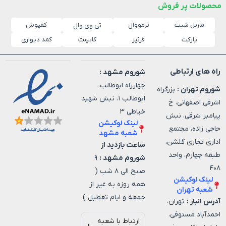
محصولات پر فروش
ماربل شیت
ترمووال
کفپوش
تی وی وال
پارکت
قرنیز
کابینت
کمد دیواری
راه های ارتباطی
شوروم مشهد :
چهارراه ابوطالب،
شوروم تهران :
بزرگراه
ابوطالب ۱، نبش شهید
اشرفی اصفهانی، خ
خیاطی ۳
پیامبر شرقی، نبش
لینک لوکیشن
حاجی زاده، مجتمع
شعبه مشهد
اداری تجاری گلشن،
ساعت بازدید از
طبقه چهارم، واحد
شوروم مشهد :
۹
۴۰۸
صبح الی ۸ شب (
لینک لوکیشن
همه روزه به غیر از
شعبه تهران
جمعه و ایام تعطیل )
آدرس انبار :
تهران،
احمدآباد مستوفی،
ارتباط با شعبه