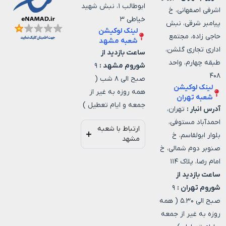
ابوطالب ۱، نبش شهید
اشرفی اصفهانی، خ
خیاطی ۳
پیامبر شرقی، نبش
لینک لوکیشن
حاجی زاده، مجتمع
شعبه مشهد
اداری تجاری گلشن،
ساعت بازدید از
طبقه چهارم، واحد
شوروم مشهد :
۹
۴۰۸
صبح الی ۸ شب (
لینک لوکیشن
همه روزه به غیر از
شعبه تهران
جمعه و ایام تعطیل )
آدرس انبار :
تهران،
احمدآباد مستوفی،
ارتباط با شعبه
بلوار ابولقاسم، خ
مشهد
صنوبر دوم شمالی، خ
امام رضا، پلاک ۱۱۴
ساعت بازدید از
شوروم تهران :
۹
صبح الی ۵.۳۰ ( همه
روزه به غیر از جمعه