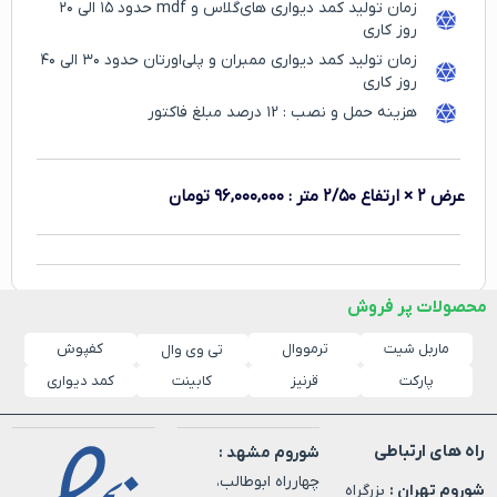
زمان تولید کمد دیواری های‌گلاس و mdf حدود ۱۵ الی ۲۰
روز کاری
زمان تولید کمد دیواری ممبران و پلی‌اورتان حدود ۳۰ الی ۴۰
روز کاری
هزینه حمل و نصب : ۱2 درصد مبلغ فاکتور
عرض ۲ × ارتفاع ۲/۵۰ متر
:
۹۶,۰۰۰,۰۰۰
تومان
محصولات پر فروش
ماربل شیت
ترمووال
کفپوش
تی وی وال
پارکت
قرنیز
کابینت
کمد دیواری
راه های ارتباطی
شوروم مشهد :
چهارراه ابوطالب،
شوروم تهران :
بزرگراه