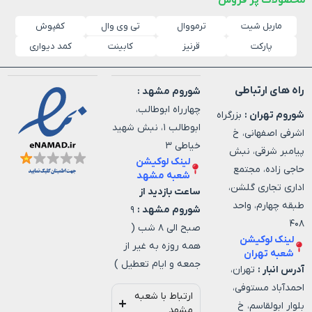
ماربل شیت
ترمووال
کفپوش
تی وی وال
پارکت
قرنیز
کابینت
کمد دیواری
راه های ارتباطی
شوروم مشهد :
چهارراه ابوطالب،
شوروم تهران :
بزرگراه
ابوطالب ۱، نبش شهید
اشرفی اصفهانی، خ
خیاطی ۳
پیامبر شرقی، نبش
لینک لوکیشن
حاجی زاده، مجتمع
شعبه مشهد
اداری تجاری گلشن،
ساعت بازدید از
طبقه چهارم، واحد
شوروم مشهد :
۹
۴۰۸
صبح الی ۸ شب (
لینک لوکیشن
همه روزه به غیر از
شعبه تهران
جمعه و ایام تعطیل )
آدرس انبار :
تهران،
احمدآباد مستوفی،
ارتباط با شعبه
بلوار ابولقاسم، خ
مشهد