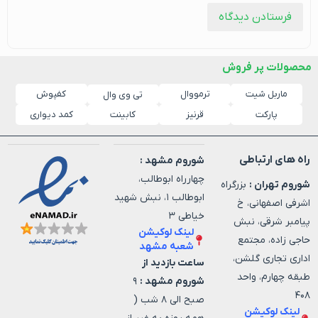
محصولات پر فروش
ماربل شیت
ترمووال
کفپوش
تی وی وال
پارکت
قرنیز
کابینت
کمد دیواری
راه های ارتباطی
شوروم مشهد :
چهارراه ابوطالب،
شوروم تهران :
بزرگراه
ابوطالب ۱، نبش شهید
اشرفی اصفهانی، خ
خیاطی ۳
پیامبر شرقی، نبش
لینک لوکیشن
حاجی زاده، مجتمع
شعبه مشهد
اداری تجاری گلشن،
ساعت بازدید از
طبقه چهارم، واحد
شوروم مشهد :
۹
۴۰۸
صبح الی ۸ شب (
لینک لوکیشن