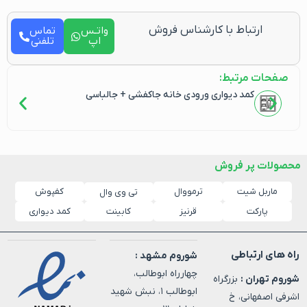
ارتباط با کارشناس فروش
واتـس
تماس
اپ
تلفنی
صفحات مرتبط:
کمد دیواری ورودی خانه جاکفشی + جالباسی
محصولات پر فروش
ماربل شیت
ترمووال
کفپوش
تی وی وال
پارکت
قرنیز
کابینت
کمد دیواری
راه های ارتباطی
شوروم مشهد :
چهارراه ابوطالب،
شوروم تهران :
بزرگراه
ابوطالب ۱، نبش شهید
اشرفی اصفهانی، خ