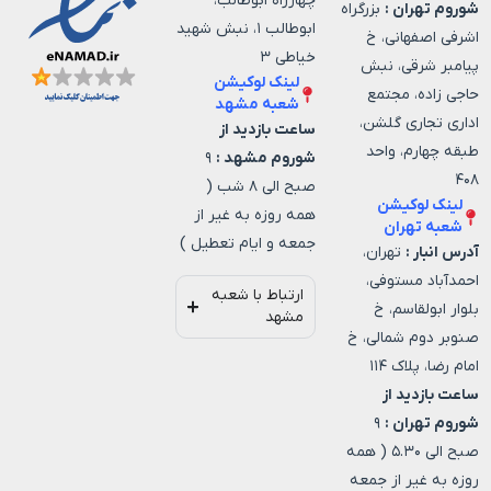
چهارراه ابوطالب،
شوروم تهران :
بزرگراه
ابوطالب ۱، نبش شهید
اشرفی اصفهانی، خ
خیاطی ۳
پیامبر شرقی، نبش
لینک لوکیشن
حاجی زاده، مجتمع
شعبه مشهد
اداری تجاری گلشن،
ساعت بازدید از
طبقه چهارم، واحد
شوروم مشهد :
۹
۴۰۸
صبح الی ۸ شب (
لینک لوکیشن
همه روزه به غیر از
شعبه تهران
جمعه و ایام تعطیل )
آدرس انبار :
تهران،
احمدآباد مستوفی،
ارتباط با شعبه
بلوار ابولقاسم، خ
مشهد
صنوبر دوم شمالی، خ
امام رضا، پلاک ۱۱۴
ساعت بازدید از
شوروم تهران :
۹
صبح الی ۵.۳۰ ( همه
روزه به غیر از جمعه