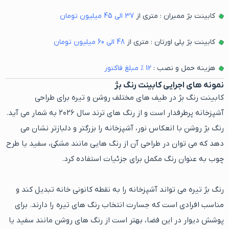
کابینت بژ ممبران : متری از
37
الی
45
میلیون تومان
کابینت بژ پلی اورتان : متری از
48
الی
60
میلیون تومان
هزینه حمل و نصب :
12
% مبلغ فاکتور
نمونه های اجرایی کابینت رنگ بژ
کابینت رنگ بژ در طیف های مختلف روشن و تیره برای طراحی
آشپزخانه پرطرفدار است و از رنگ های ترند سال ۲۰۲۶ به شمار می آید.
رنگ بژ روشن با انعکاس نور، آشپزخانه را بزرگتر و دلبازتر نشان می
دهد که می توان در طراحی آن از رنگ هایی مانند مشکی، سفید یا طرح
چوب به عنوان رنگ مکمل برای جزئیات استفاده کرد.
رنگ بژ تیره می تواند آشپزخانه را به نقطه کانونی خانه تبدیل کند و
مناسب افرادی است که جسارت انتخاب رنگ های تیره را دارند. برای
پوشش دیوار در این فضا، بهتر است از رنگ های روشن مانند سفید یا