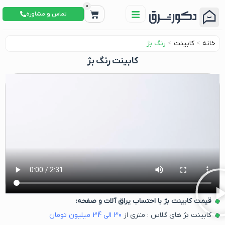
0
تماس و مشاوره
خانه
>
کابینت
>
رنگ بژ
کابینت رنگ بژ
قیمت کابینت بژ با احتساب یراق آلات و صفحه:
کابینت بژ های گلاس : متری از
30
الی
34
میلیون تومان